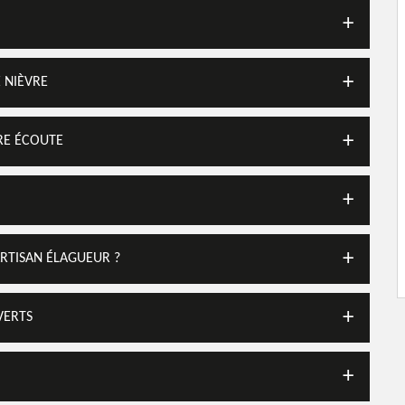
es Verts suggère ses
 l'élagage de vos arbres,
, offre le devis
E NIÈVRE
TRE ÉCOUTE
ARTISAN ÉLAGUEUR ?
VERTS