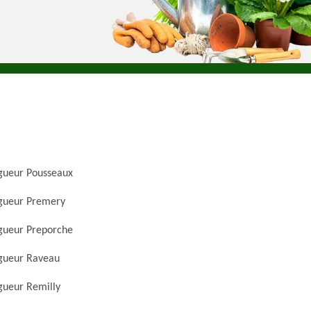
gueur Pousseaux
gueur Premery
gueur Preporche
gueur Raveau
gueur Remilly