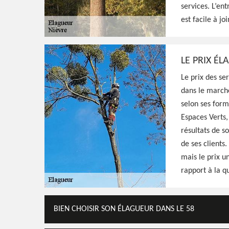
services. L’en
est facile à jo
LE PRIX ÉL
Le prix des se
dans le march
selon ses form
Espaces Verts,
résultats de s
de ses clients.
Hoerter Joseph Elagage 58
mais le prix u
rapport à la q
Artisan élagueu
Nièvre
BIEN CHOISIR SON ÉLAGUEUR DANS LE 58