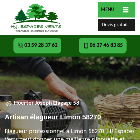
MENU
Devis gratuit
03 59 28 37 62
06 27 46 83 85
Hoerter Joseph Elagage 58
Artisan élagueur Limon 58270
Elagueur professionnel à Limon 58270, HJ Espaces
Verts peut donner une meilleure silhouette et