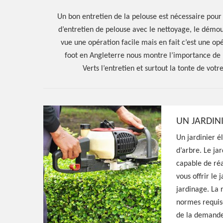
Un bon entretien de la pelouse est nécessaire pour 
d’entretien de pelouse avec le nettoyage, le démou
vue une opération facile mais en fait c’est une op
foot en Angleterre nous montre l’importance de l
Verts l’entretien et surtout la tonte de vot
UN JARDIN
Hoerter Joseph Elagage 58
Un jardinier 
d’arbre. Le ja
Artisan jardini
capable de réa
vous offrir le
58270
jardinage. La 
normes requise
de la demande 
Jardinier aguerri à Limon 58270, HJ Espaces 