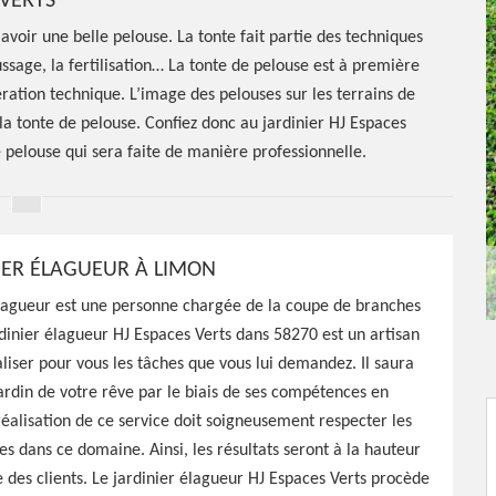
VERTS
avoir une belle pelouse. La tonte fait partie des techniques
ssage, la fertilisation… La tonte de pelouse est à première
ération technique. L’image des pelouses sur les terrains de
a tonte de pelouse. Confiez donc au jardinier HJ Espaces
re pelouse qui sera faite de manière professionnelle.
IER ÉLAGUEUR À LIMON
élagueur est une personne chargée de la coupe de branches
rdinier élagueur HJ Espaces Verts dans 58270 est un artisan
er Limon
liser pour vous les tâches que vous lui demandez. Il saura
 jardin de votre rêve par le biais de ses compétences en
réalisation de ce service doit soigneusement respecter les
s dans ce domaine. Ainsi, les résultats seront à la hauteur
des clients. Le jardinier élagueur HJ Espaces Verts procède
Verts a à sa disposition les