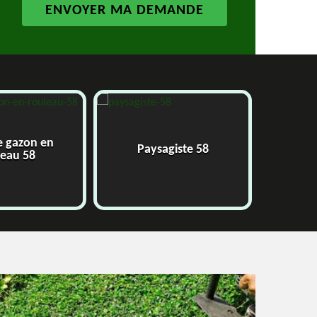
e gazon en
Paysagiste 58
J
leau 58