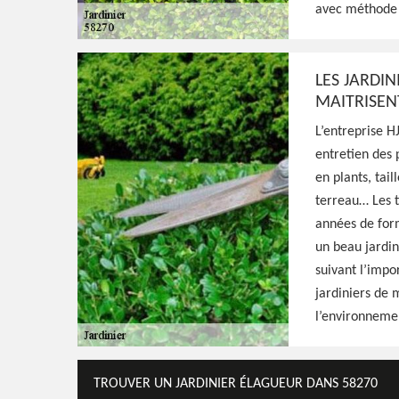
avec méthode p
matériels nécessaires pour entretenir de v
tarif raisonnable pour ce faire
LES JARDIN
MAITRISEN
Voir Nos Realisations
Contactez-Nous!
L’entreprise H
entretien des 
en plants, tail
terreau… Les t
années de form
un beau jardin
suivant l’impo
jardiniers de 
l’environneme
TROUVER UN JARDINIER ÉLAGUEUR DANS 58270