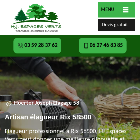
MENU
Devis gratuit
03 59 28 37 62
06 27 46 83 85
Hoerter Joseph Elagage 58
Artisan élagueur Rix 58500
Elagueur professionnel à Rix 58500, HJ Espaces
Verts peut donner une meilleure silhouette et