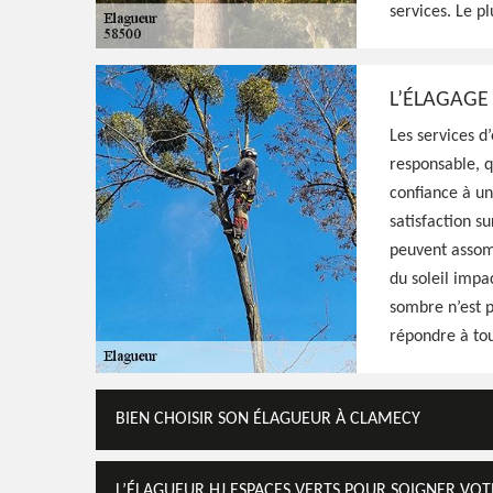
Elagueur professionnel à Clamecy 58500, H
services. Le pl
donner une meilleure silhouette et santé à
élaguant, travaux de qualité et réalisés sel
L’ÉLAGAGE 
Voir Nos Realisations
Contactez-Nous!
Les services d
responsable, q
confiance à un
satisfaction s
peuvent assomb
du soleil impac
sombre n’est p
répondre à to
BIEN CHOISIR SON ÉLAGUEUR À CLAMECY
L’ÉLAGUEUR HJ ESPACES VERTS POUR SOIGNER VO