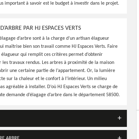
J Espaces Verts peut
us important à savoir est le budget à investir dans le projet.
 vos arbres en les
on les règles en vigueur
D’ARBRE PAR HJ ESPACES VERTS
’élagage d’arbre sont à la charge d’un artisan élagueur
ui maîtrise bien son travail comme HJ Espaces Verts. Faire
 élagueur qui remplit ces critères permet d’obtenir
ur les travaux rendus. Les arbres à proximité de la maison
rir une certaine partie de l’appartement. Or, la lumière
te sur la chaleur et le confort à l’intérieur. Un milieu
as agréable à installer. D’où HJ Espaces Verts se charge de
ute demande d’élagage d’arbre dans le département 58500.
TRE ARBRE