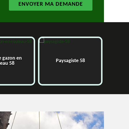
gazon en
Paysagiste 58
Jar
au 58