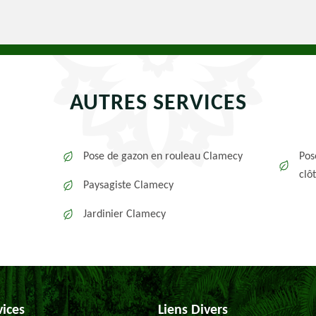
AUTRES SERVICES
Pose de gazon en rouleau Clamecy
Pos
clô
Paysagiste Clamecy
Jardinier Clamecy
vices
Liens Divers