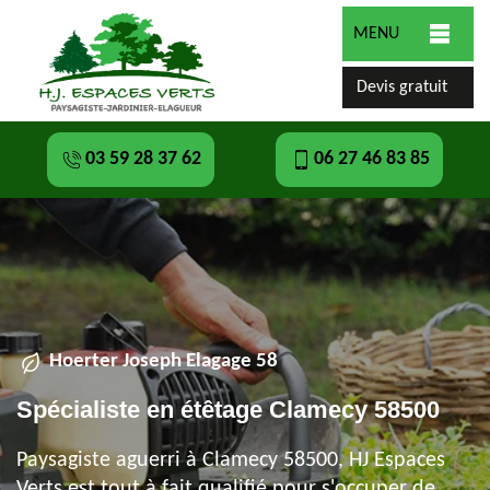
MENU
Devis gratuit
03 59 28 37 62
06 27 46 83 85
Hoerter Joseph Elagage 58
Spécialiste en étêtage Clamecy 58500
Paysagiste aguerri à Clamecy 58500, HJ Espaces
Verts est tout à fait qualifié pour s'occuper de