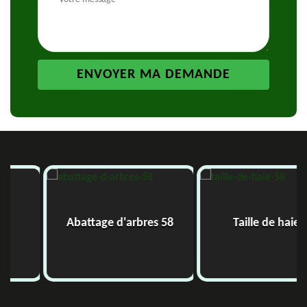
bres 58
Taille de haie 58
Etêtage 