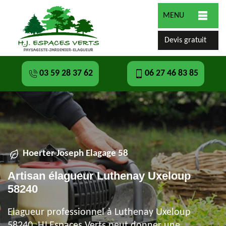
MENU
Devis gratuit
03 59 28 37 62
06 27 46 83 85
Hoerter Joseph Elagage 58
Artisan élagueur Luthenay Uxeloup
58240
Elagueur professionnel à Luthenay Uxeloup
58240, HJ Espaces Verts peut donner une