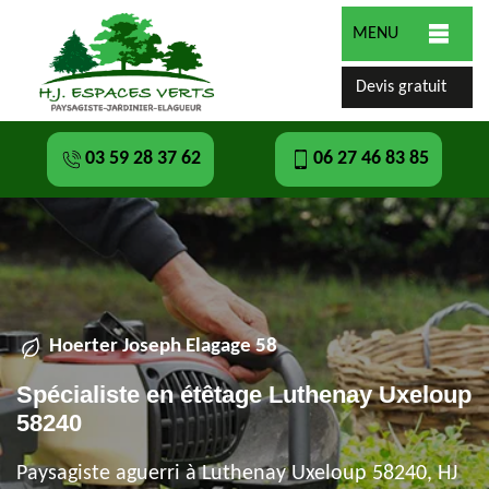
MENU
Devis gratuit
03 59 28 37 62
06 27 46 83 85
Hoerter Joseph Elagage 58
Spécialiste en étêtage Luthenay Uxeloup
58240
Paysagiste aguerri à Luthenay Uxeloup 58240, HJ