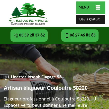
MENU
Devis gratuit
03 59 28 37 62
06 27 46 83 85
Hoerter Joseph Elagage 58
Artisan élagueur Couloutre 58220
Elagueur professionnel à Couloutre 58220, HJ
Espaces Verts peut donner une meilleure