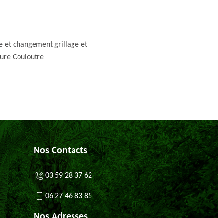
e et changement grillage et
ture Couloutre
Nos Contacts
03 59 28 37 62
06 27 46 83 85
Nos Adresses