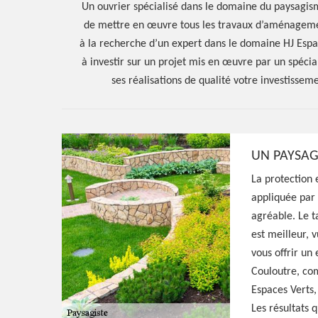
Un ouvrier spécialisé dans le domaine du paysagis
de mettre en œuvre tous les travaux d’aménagemen
à la recherche d’un expert dans le domaine HJ Espac
à investir sur un projet mis en œuvre par un spécial
ses réalisations de qualité votre investissem
Hoerter Joseph Elagage 58
UN PAYSAG
Artisan paysagi
La protection 
appliquée par
agréable. Le t
Couloutre 5822
est meilleur, 
vous offrir un
Couloutre, com
Excellent paysagiste à Couloutre 58220, HJ
Espaces Verts,
entreprise à l'écoute qui peut aménager vo
Les résultats 
idées et exigences, prestation pas cher