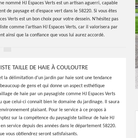
me nommé HJ Espaces Verts est un artisan aguerri, capable
t de paysage et d’espace vert dans le 58220. Si vous êtes
es Verts est un bon choix pour votre dessein. N’hésitez pas
iste comme l’artisan HJ Espaces Verts, car il valorisera par
ent ainsi que la confiance que vous lui aurez accordé.
ISTE TAILLE DE HAIE À COULOUTRE
ste
et la délimitation d’un jardin par haie sont une tendance
 beaucoup de gens et qui donne un aspect esthétique
aillage de haie par un paysagiste comme HJ Espaces Verts
0
vu que celui-ci connaît bien le domaine du jardinage. Il saura
 environnement plaisant. Pour le service à ce propos à
ptez sur la compétence du paysagiste tailleur de haie HJ
 Espaces Verts est une
 en service depuis des années dans le département 58220.
tre espace vert selon vos
que vous obtiendrez seront satisfaisants.