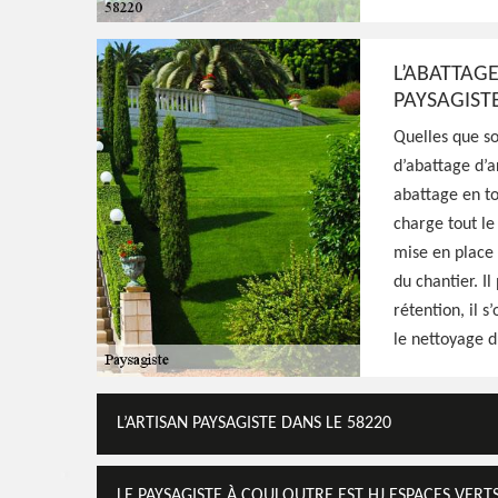
Voir Nos Realisations
Contactez-Nous!
L’ABATTAG
PAYSAGISTE
Quelles que so
d’abattage d’a
abattage en to
charge tout le
mise en place 
du chantier. I
rétention, il 
le nettoyage d
L’ARTISAN PAYSAGISTE DANS LE 58220
LE PAYSAGISTE À COULOUTRE EST HJ ESPACES VERT