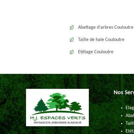
Abattage d'arbres Couloutre
Taille de haie Couloutre
Etêtage Couloutre
Nos Ser
Elag
Abat
Tail
Etêt