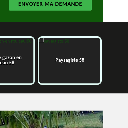
e gazon en
Paysagiste 58
J
leau 58