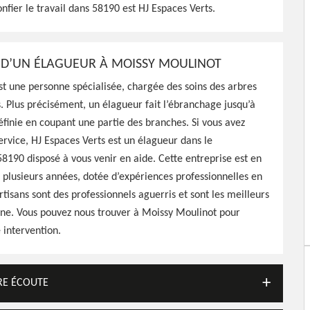
nfier le travail dans 58190 est HJ Espaces Verts.
58190, HJ Espaces Verts
nté à vos arbres en les
on les règles en vigueur
L D’UN ÉLAGUEUR À MOISSY MOULINOT
t une personne spécialisée, chargée des soins des arbres
. Plus précisément, un élagueur fait l’ébranchage jusqu’à
finie en coupant une partie des branches. Si vous avez
ervice, HJ Espaces Verts est un élagueur dans le
190 disposé à vous venir en aide. Cette entreprise est en
s plusieurs années, dotée d’expériences professionnelles en
rtisans sont des professionnels aguerris et sont les meilleurs
ne. Vous pouvez nous trouver à Moissy Moulinot pour
e intervention.
TRE ÉCOUTE