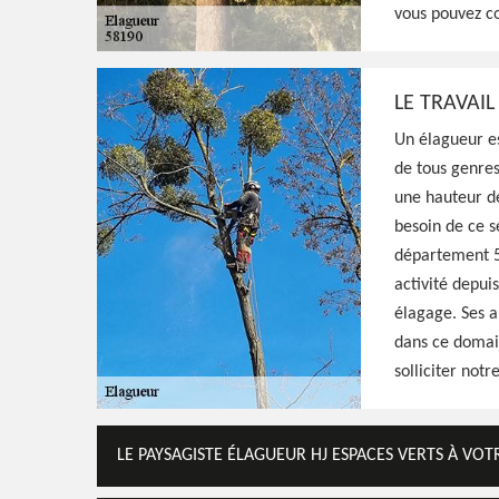
vous pouvez co
Elagueur professionnel à Moissy Moulinot 
peut donner une meilleure silhouette et sa
élaguant, travaux de qualité et réalisés sel
LE TRAVAI
Un élagueur es
Voir Nos Realisations
Contactez-Nous!
de tous genres
une hauteur dé
besoin de ce s
département 58
activité depui
élagage. Ses a
dans ce domai
solliciter notr
LE PAYSAGISTE ÉLAGUEUR HJ ESPACES VERTS À VO