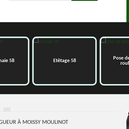
Pose de
haie 58
Etêtage 58
roul
AGUEUR À MOISSY MOULINOT