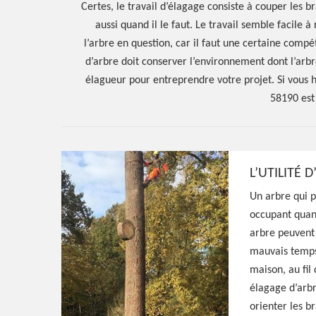
Certes, le travail d’élagage consiste à couper les b
aussi quand il le faut. Le travail semble facile 
l’arbre en question, car il faut une certaine compé
d’arbre doit conserver l’environnement dont l’arbre
élagueur pour entreprendre votre projet. Si vous h
58190 est
L’UTILITÉ 
Un arbre qui p
Hoerter Joseph Elagage 58
occupant quand
Artisan élague
arbre peuvent 
mauvais temps.
maison, au fil 
Moulinot 58190
élagage d’arbr
orienter les b