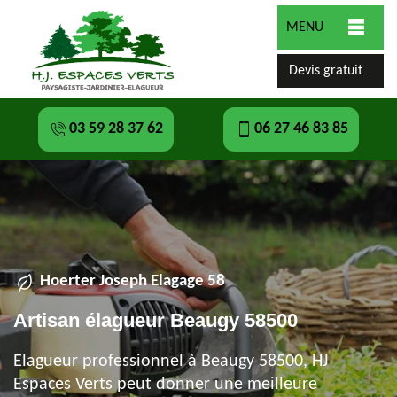
MENU
Devis gratuit
03 59 28 37 62
06 27 46 83 85
Hoerter Joseph Elagage 58
Artisan élagueur Beaugy 58500
Elagueur professionnel à Beaugy 58500, HJ
Espaces Verts peut donner une meilleure