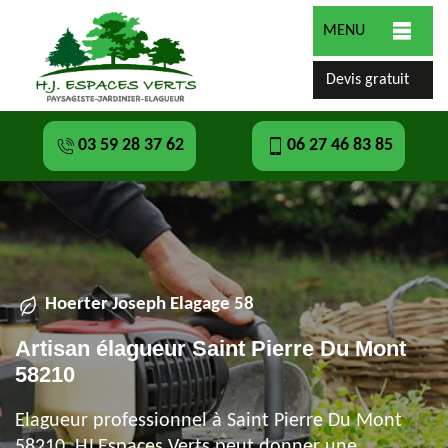
MENU
Devis gratuit
03 59 28 37 62
06 27 46 83 85
Hoerter Joseph Elagage 58
Artisan élagueur Saint Pierre Du Mont
58210
Elagueur professionnel à Saint Pierre Du Mont
58210, HJ Espaces Verts peut donner une