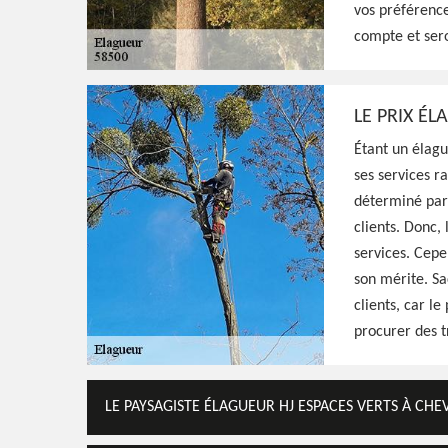
vos préférence
Elagueur professionnel à Chevroches 58500
compte et seron
donner une meilleure silhouette et santé à
élaguant, travaux de qualité et réalisés sel
LE PRIX É
Voir Nos Realisations
Contactez-Nous!
Étant un élagu
ses services r
déterminé par 
clients. Donc, 
services. Cepe
son mérite. Sa
clients, car 
procurer des 
LE PAYSAGISTE ÉLAGUEUR HJ ESPACES VERTS À CH