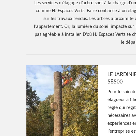
Les services d’élagage d’arbre sont à la charge d’un
comme HJ Espaces Verts. Faire confiance à un élagu
sur les travaux rendus. Les arbres à proximité
l’appartement. Or, la lumière du soleil impacte sur l
pas agréable à installer. D’où HJ Espaces Verts se
le dépa
LE JARDINI
58500
Hoerter Joseph Elagage 58
Pour le soin d
Artisan élagueu
élagueur à Che
règle qui régi
nécessaires av
Chevroches 58
expériences en
l’entreprise e