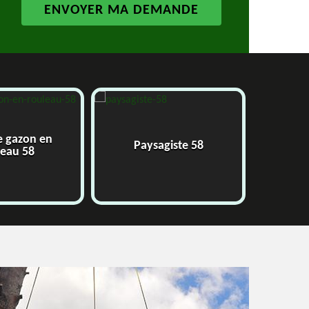
e gazon en
Paysagiste 58
J
leau 58