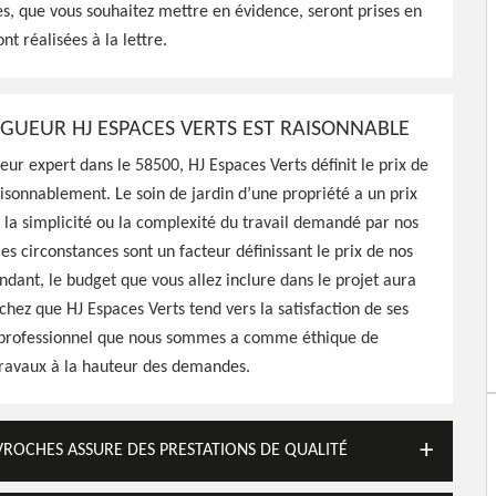
s, que vous souhaitez mettre en évidence, seront prises en
, HJ Espaces Verts peut
t réalisées à la lettre.
 vos arbres en les
on les règles en vigueur
LAGUEUR HJ ESPACES VERTS EST RAISONNABLE
eur expert dans le 58500, HJ Espaces Verts définit le prix de
aisonnablement. Le soin de jardin d’une propriété a un prix
la simplicité ou la complexité du travail demandé par nos
les circonstances sont un facteur définissant le prix de nos
ndant, le budget que vous allez inclure dans le projet aura
chez que HJ Espaces Verts tend vers la satisfaction de ses
le professionnel que nous sommes a comme éthique de
travaux à la hauteur des demandes.
EVROCHES ASSURE DES PRESTATIONS DE QUALITÉ