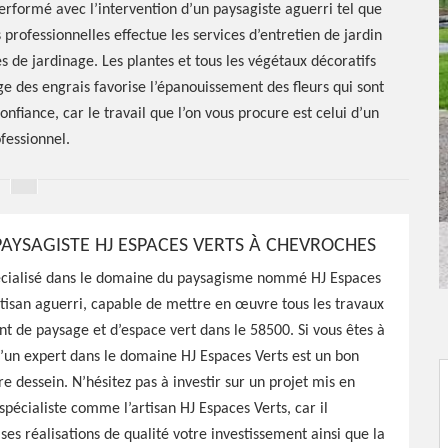
performé avec l’intervention d’un paysagiste aguerri tel que
professionnelles effectue les services d’entretien de jardin
 de jardinage. Les plantes et tous les végétaux décoratifs
ge des engrais favorise l’épanouissement des fleurs qui sont
onfiance, car le travail que l’on vous procure est celui d’un
fessionnel.
PAYSAGISTE HJ ESPACES VERTS À CHEVROCHES
ste
écialisé dans le domaine du paysagisme nommé HJ Espaces
rtisan aguerri, capable de mettre en œuvre tous les travaux
500
 de paysage et d’espace vert dans le 58500. Si vous êtes à
’un expert dans le domaine HJ Espaces Verts est un bon
re dessein. N’hésitez pas à investir sur un projet mis en
J Espaces Verts est une
pécialiste comme l’artisan HJ Espaces Verts, car il
tre espace vert selon vos
 ses réalisations de qualité votre investissement ainsi que la