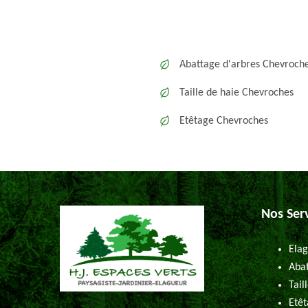
Abattage d'arbres Chevroch
Taille de haie Chevroches
Etêtage Chevroches
Nos Ser
Elag
Abat
Tail
Etêt