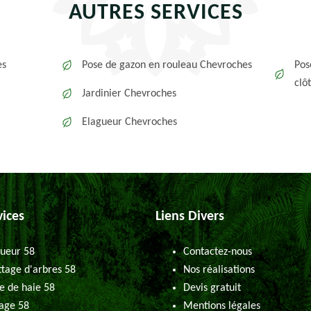
AUTRES SERVICES
es
Pose de gazon en rouleau Chevroches
Pos
clô
Jardinier Chevroches
Elagueur Chevroches
vices
Liens Divers
ueur 58
Contactez-nous
tage d'arbres 58
Nos réalisations
le de haie 58
Devis gratuit
age 58
Mentions légales