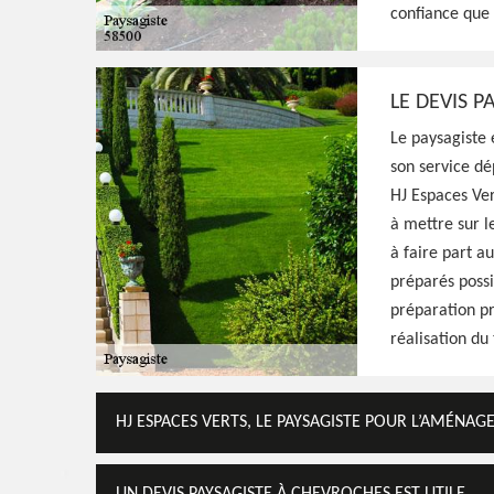
confiance que 
Voir Nos Realisations
Contactez-Nous!
LE DEVIS P
Le paysagiste 
son service dé
HJ Espaces Ver
à mettre sur le
à faire part au
préparés possi
préparation pr
réalisation du 
HJ ESPACES VERTS, LE PAYSAGISTE POUR L’AMÉNA