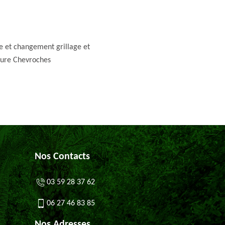
e et changement grillage et
ture Chevroches
Nos Contacts
03 59 28 37 62
06 27 46 83 85
Nos Adresses