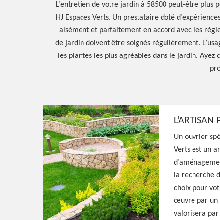
L’entretien de votre jardin à 58500 peut-être plus 
HJ Espaces Verts. Un prestataire doté d’expériences 
aisément et parfaitement en accord avec les règles
de jardin doivent être soignés régulièrement. L’usa
les plantes les plus agréables dans le jardin. Ayez c
pro
Hoerter Joseph Elagage 58
L’ARTISAN 
Artisan paysagi
Un ouvrier sp
Verts est un a
Chevroches 58
d’aménagement
la recherche d
choix pour vot
Excellent paysagiste à Chevroches 58500, H
œuvre par un s
entreprise à l'écoute qui peut aménager vo
valorisera par
idées et exigences, prestation pas cher