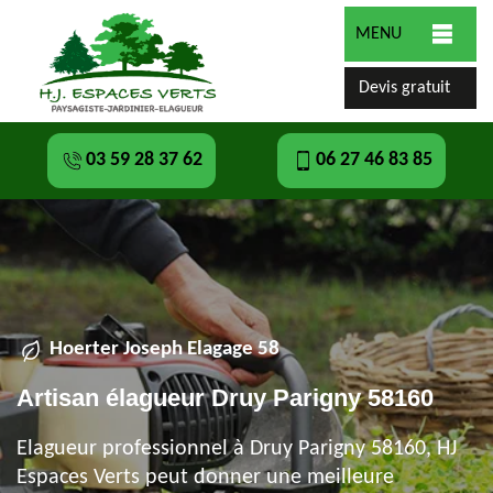
MENU
Devis gratuit
03 59 28 37 62
06 27 46 83 85
Hoerter Joseph Elagage 58
Artisan élagueur Druy Parigny 58160
Elagueur professionnel à Druy Parigny 58160, HJ
Espaces Verts peut donner une meilleure