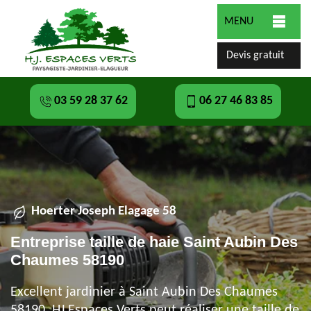
MENU
Devis gratuit
03 59 28 37 62
06 27 46 83 85
Hoerter Joseph Elagage 58
Entreprise taille de haie Saint Aubin Des
Chaumes 58190
Excellent jardinier à Saint Aubin Des Chaumes
58190, HJ Espaces Verts peut réaliser une taille de