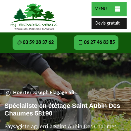
MENU
Devis gratuit
03 59 28 37 62
06 27 46 83 85
Hoerter Joseph Elagage 58
Spécialiste en étêtage Saint Aubin Des
Chaumes 58190
Paysagiste aguerri à Saint Aubin Des Chaumes