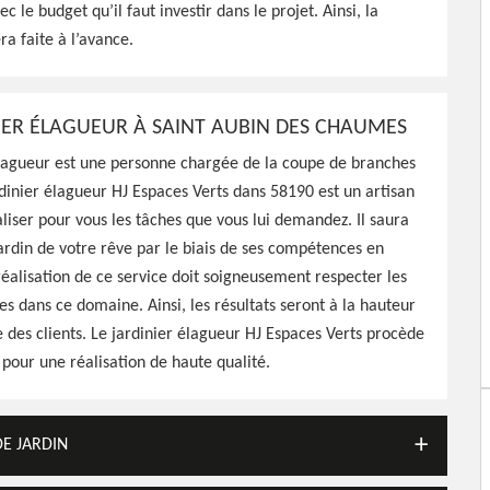
c le budget qu’il faut investir dans le projet. Ainsi, la
s 58190, HJ Espaces Verts a
ra faite à l’avance.
pour entretenir de votre
 faire
IER ÉLAGUEUR À SAINT AUBIN DES CHAUMES
élagueur est une personne chargée de la coupe de branches
rdinier élagueur HJ Espaces Verts dans 58190 est un artisan
liser pour vous les tâches que vous lui demandez. Il saura
 jardin de votre rêve par le biais de ses compétences en
réalisation de ce service doit soigneusement respecter les
s dans ce domaine. Ainsi, les résultats seront à la hauteur
des clients. Le jardinier élagueur HJ Espaces Verts procède
our une réalisation de haute qualité.
DE JARDIN