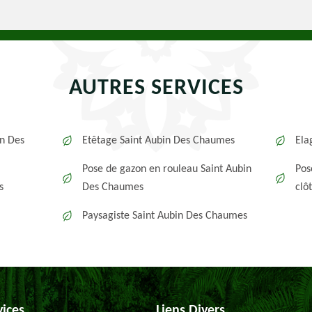
AUTRES SERVICES
in Des
Etêtage Saint Aubin Des Chaumes
Ela
Pose de gazon en rouleau Saint Aubin
Pos
s
Des Chaumes
clô
Paysagiste Saint Aubin Des Chaumes
vices
Liens Divers