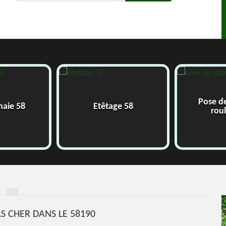
Pose d
 haie 58
Etêtage 58
rou
AS CHER DANS LE 58190