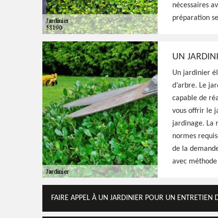
nécessaires ave
Jardinier aguerri à Saint Aubin Des Chaume
préparation se
à sa disposition les matériels nécessaires 
jardin, propose un tarif raisonnable pour ce
UN JARDIN
Un jardinier 
Voir Nos Realisations
Contactez-Nous!
d’arbre. Le ja
capable de réa
vous offrir le
jardinage. La 
normes requise
de la demande 
avec méthode p
FAIRE APPEL À UN JARDINIER POUR UN ENTRETIEN 