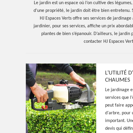
Le jardin est un espace où l’on cultive des légume
d’une propriété, le jardin doit être bien entretenu.
HJ Espaces Verts offre ses services de jardinage
jardinier, pour ses services, affiche un prix abordab
plantes de bien s’épanouir. D’ailleurs, le jardi
contacter HJ Espaces Vert
L'UTILITÉ 
Hoerter Joseph Elagage 58
CHAUMES
Artisan jardinie
Le jardinage e
services que l
Aubin Des Cha
peut faire app
d‘arbre, pour u
58190
important. Un
devis qui défin