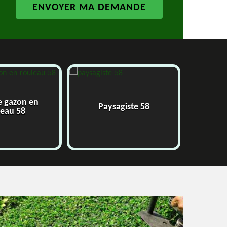
e gazon en
Paysagiste 58
J
leau 58