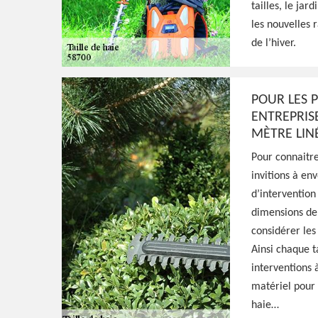
tailles, le jar
Arzembouy 587
les nouvelles r
de l’hiver.
Excellent jardinier à Arzembouy 58700, HJ E
une taille de formation, d'entretien, ou de 
POUR LES P
haies, prestation de qualité et main-d'oeuv
ENTREPRISE
MÈTRE LIN
Voir Nos Realisations
Contactez-Nous!
Pour connaitre 
invitions à en
d’intervention
dimensions de 
considérer les 
Ainsi chaque t
interventions à
matériel pour e
haie…