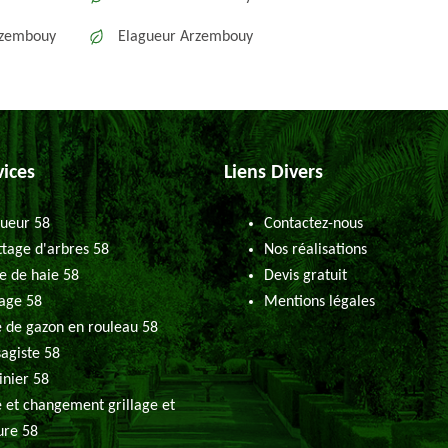
rzembouy
Elagueur Arzembouy
vices
Liens Divers
ueur 58
Contactez-nous
tage d'arbres 58
Nos réalisations
le de haie 58
Devis gratuit
age 58
Mentions légales
 de gazon en rouleau 58
agiste 58
inier 58
 et changement grillage et
ure 58