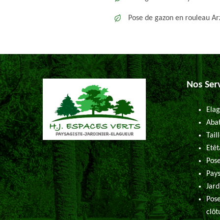
Pose de gazon en rouleau A
Nos Ser
Elag
Abat
Tail
Etêt
Pose
Pays
Jard
Pose
clôt