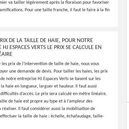
dinier va tailler légèrement après la floraison pour favoriser
00
amifications. Pour une taille franche, il faut le faire à la fin
spaces Verts peut réaliser
fructification pour vos
RIX DE LA TAILLE DE HAIE, POUR NOTRE
re pas cher
 HJ ESPACES VERTS LE PRIX SE CALCULE EN
ÉAIRE
les prix de l’intervention de taille de haie, nous vous
voyer une demande de devis. Pour tailler les haies, les prix
 de notre entreprise HJ Espaces Verts se basent sur les
la haie en longueur, larguer et hauteur. Il faut aussi
difficultés d’accès. Le prix sera calculé en mètre linéaire.
aille de haie est propre au type et à l’ampleur des
 réaliser. Il faut considérer aussi la mobilisation de
ffectuer la taille de haie : échelle, échafaudage, taille-