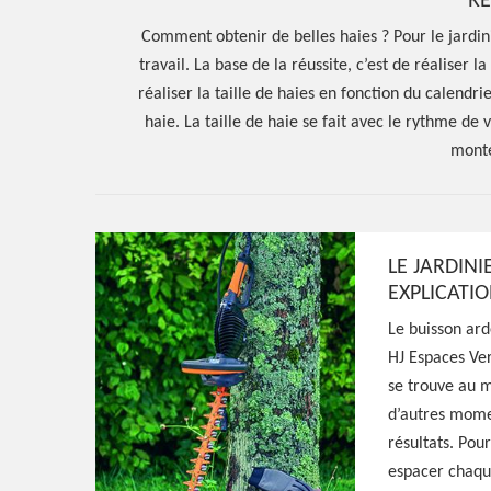
RÉ
Comment obtenir de belles haies ? Pour le jardini
travail. La base de la réussite, c’est de réaliser l
réaliser la taille de haies en fonction du calendr
haie. La taille de haie se fait avec le rythme de v
monté
LE JARDINI
EXPLICATIO
Le buisson ard
HJ Espaces Ver
se trouve au m
Hoerter Joseph Elagage 58
d’autres mome
Entreprise taill
résultats. Pour
espacer chaque