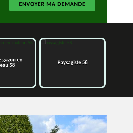
e gazon en
Paysagiste 58
J
leau 58