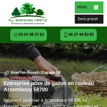
MENU
Devis gratuit
03 59 28 37 62
06 27 46 83 85
Hoerter Joseph Elagage 58
Entreprise pose de gazon en rouleau
Arzembouy 58700
Excellent jardinier à Arzembouy 58700, HJ
Espaces Verts peut intervenir à tout moment et