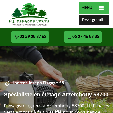
MENU
Devis gratuit
03 59 28 37 62
06 27 46 83 85
Hoerter Joseph Elagage 58
Spécialiste en étêtage Arzembouy 58700
Paysagiste aguerri à Arzembouy 58700, HJ Espaces
Verts est tout à fait qualifié pour s'occuper de