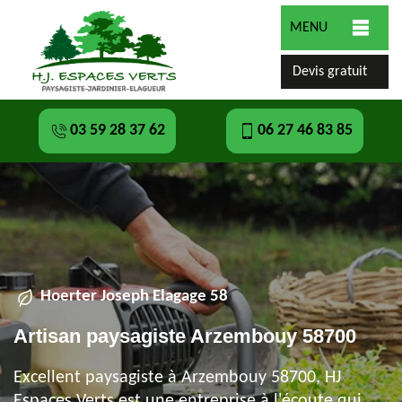
MENU
Devis gratuit
03 59 28 37 62
06 27 46 83 85
Hoerter Joseph Elagage 58
Artisan paysagiste Arzembouy 58700
Excellent paysagiste à Arzembouy 58700, HJ
Espaces Verts est une entreprise à l'écoute qui