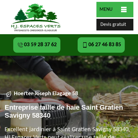
MENU
Devis gratuit
03 59 28 37 62
06 27 46 83 85
Hoerter Joseph Elagage 58
Entreprise taille de haie Saint Gratien
Savigny 58340
Excellent jardinier à Saint Gratien Savigny 58340,
HJ Espaces Verts peut réaliser une taille de