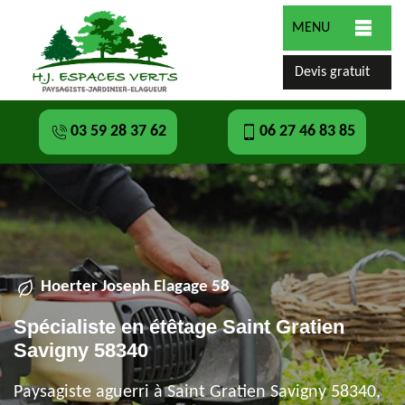
MENU
Devis gratuit
03 59 28 37 62
06 27 46 83 85
Hoerter Joseph Elagage 58
Spécialiste en étêtage Saint Gratien
Savigny 58340
Paysagiste aguerri à Saint Gratien Savigny 58340,