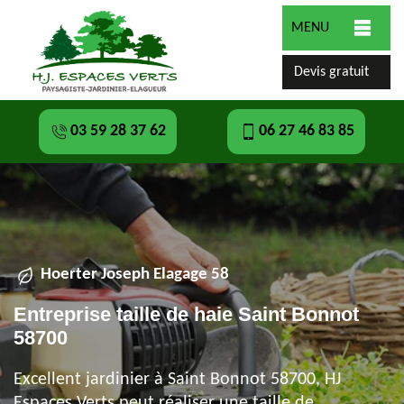
MENU
Devis gratuit
03 59 28 37 62
06 27 46 83 85
Hoerter Joseph Elagage 58
Entreprise taille de haie Saint Bonnot
58700
Excellent jardinier à Saint Bonnot 58700, HJ
Espaces Verts peut réaliser une taille de