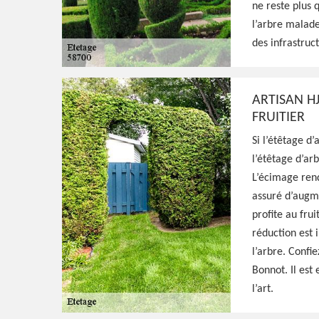
ne reste plus 
Paysagiste aguerri à Saint Bonnot 58700, HJ
l’arbre malade
fait qualifié pour s'occuper de l'étêtage de
des infrastruc
effectués avec minutie, résultat irréprocha
ARTISAN HJ
Voir Nos Realisations
Contactez-Nous!
FRUITIER
Si l’étêtage d
l’étêtage d’arb
L’écimage rend
assuré d’augme
profite au frui
réduction est 
l’arbre. Confie
Bonnot. Il est
l’art.