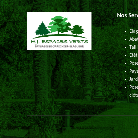
Nos Ser
Elag
Abat
Tail
Etêt
Pose
Pays
Jard
Pose
clôt