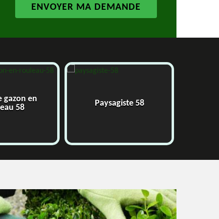
e gazon en
Paysagiste 58
J
leau 58