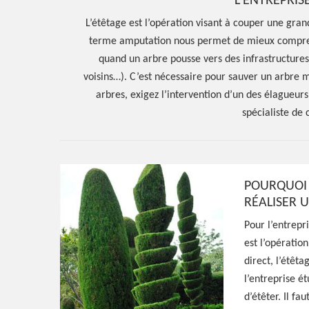
L’ENTREPRIS
L’étêtage est l’opération visant à couper une gra
terme amputation nous permet de mieux comprendr
quand un arbre pousse vers des infrastructures a
voisins…). C’est nécessaire pour sauver un arbre ma
arbres, exigez l’intervention d’un des élagueurs
spécialiste de 
POURQUOI 
RÉALISER 
Hoerter Joseph Elagage 58
Pour l’entrepr
Spécialiste en 
est l’opératio
direct, l’étêta
Saint Bonnot 5
l’entreprise ét
d’étêter. Il fau