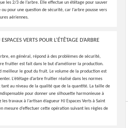
que les 2/3 de l’arbre. Elle effectue un étêtage pour sauver
 Espaces Verts est tout à
 ou pour une question de sécurité, car l’arbre pousse vers
 vos arbres, travaux
tures aériennes.
ble
 ESPACES VERTS POUR L’ÉTÊTAGE D’ARBRE
’arbre, en général, répond à des problèmes de sécurité,
re fruitier est fait dans le but d’améliorer la production.
 meilleur le gout du fruit. Le volume de la production est
nter. L’étêtage d’arbre fruitier réalisé dans les normes
t tant au niveau de la qualité que de la quantité. La taille de
indispensable pour donner une silhouette harmonieuse à
z les travaux à l’artisan élagueur HJ Espaces Verts à Saint
 en mesure d’effectuer cette opération suivant les règles de