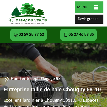
MENU
Devis gratuit
03 59 28 37 62
06 27 46 83 85
Hoerter Joseph Elagage 58
Entreprise taille de haie Chougny 58110
Excellent jardinier à Chougny 58110, HJ Espaces
Verts peut réaliser une taille de formation,