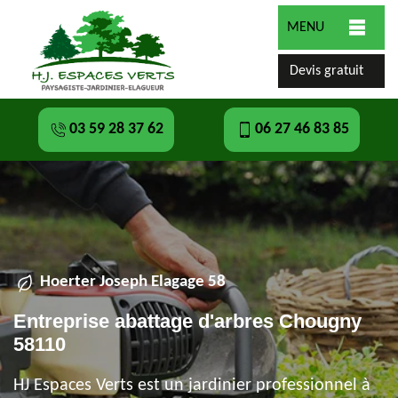
MENU
Devis gratuit
03 59 28 37 62
06 27 46 83 85
Hoerter Joseph Elagage 58
Entreprise abattage d'arbres Chougny
58110
HJ Espaces Verts est un jardinier professionnel à