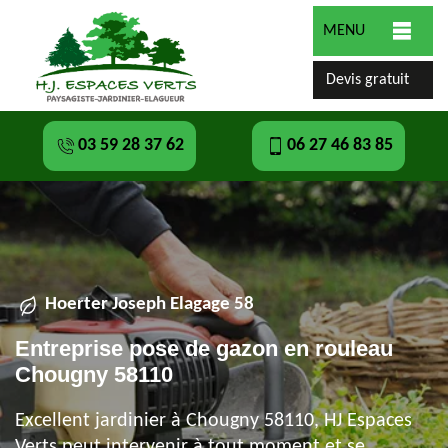
MENU
Devis gratuit
03 59 28 37 62
06 27 46 83 85
Hoerter Joseph Elagage 58
Entreprise pose de gazon en rouleau
Chougny 58110
Excellent jardinier à Chougny 58110, HJ Espaces
Verts peut intervenir à tout moment et se