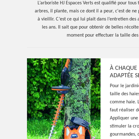
L’arboriste HJ Espaces Verts est qualifié pour tous
arbres, il plante, mais ce dont il a peur, c'est de ne 
à vieillir. C’est ce qui lui plait dans l’entretien des
les ans. Il sait que pour obtenir de belles récoltes
moment pour effectuer la taille des ar
À CHAQUE 
ADAPTÉE SE
Pour le jardin
Hoerter Joseph Elagage 58
taille des haie
Entreprise taill
comme haie. La
faut réaliser 
Champvert 583
Appliquer une 
stimuler la cr
gourmandes, d’