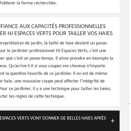
spaces Verts peut réaliser
d’obtenir la forme recherchée.
fructification pour vos
re pas cher
NFIANCE AUX CAPACITÉS PROFESSIONNELLES
ER HJ ESPACES VERTS POUR TAILLER VOS HAIES
ropriétaires de jardin, la taille de haie devient un passe-
ur le jardinier professionnel HJ Espaces Verts, c’est une
er que c’est un passe-temps. Il aime prendre en exemple la
ux. Qu’arrive-t-il si vous coupez vos cheveux n’importe
t la question favorite de ce jardinier. Il en est de même
 de haie, une mauvaise coupe peut affecter l’intégrité de
Pour ce jardinier, il y a une technique pour tailler les haies,
ecter les règles de cette technique.
J ESPACES VERTS VONT DONNER DE BELLES HAIES APRÈS