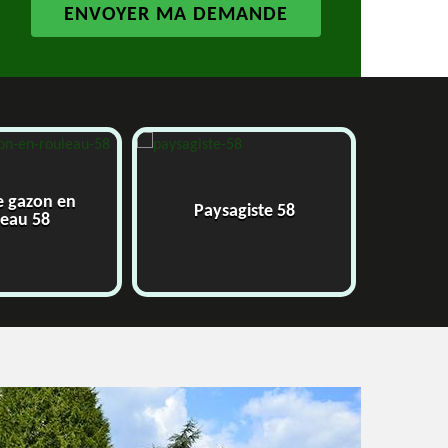
e gazon en
Paysagiste 58
J
leau 58