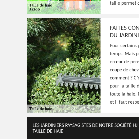
Excellent jardinier à Champvert 58300, HJ E
taille permet 
une taille de formation, d'entretien, ou de 
haies, prestation de qualité et main-d'oeuv
FAITES CO
DU JARDINI
Voir Nos Realisations
Contactez-Nous!
Pour certains p
temps. Mais po
erreur de pens
coupe de cheve
comment ? C’es
pour la taille
toute la haie. 
et il faut resp
LES JARDINIERS PAYSAGISTES DE NOTRE SOCIÉTÉ H
TAILLE DE HAIE