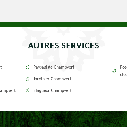
AUTRES SERVICES
t
Paysagiste Champvert
Pos
clô
Jardinier Champvert
hampvert
Elagueur Champvert