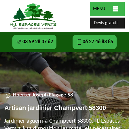
MENU
Devis gratuit
03 59 28 37 62
06 27 46 83 85
Hoerter Joseph Elagage 58
Artisan jardinier Champvert 58300
Jardinier aguerri à Champvert 58300, HJ Espaces
Verts a à sa disposition les matériels nécessaires