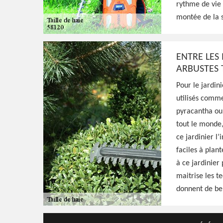
rythme de vie 
taille de formation, d'entretien, ou de fruct
montée de la 
prestation de qualité et main-d'oeuvre pas
Voir Nos Realisations
Contactez-Nous!
ENTRE LES 
ARBUSTES T
Pour le jardin
utilisés comme 
pyracantha ou 
tout le monde
ce jardinier l’
faciles à plan
à ce jardinier
maitrise les te
donnent de bel