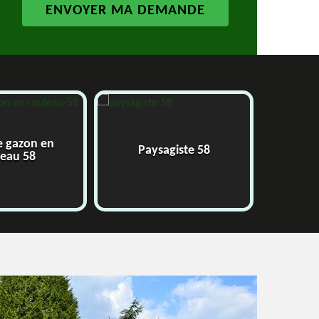
e gazon en
Paysagiste 58
J
leau 58