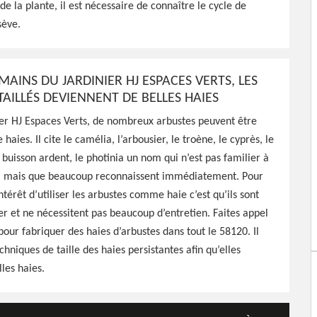
de la plante, il est nécessaire de connaître le cycle de
ification pour vos haies,
sève.
 cher
MAINS DU JARDINIER HJ ESPACES VERTS, LES
AILLÉS DEVIENNENT DE BELLES HAIES
ier HJ Espaces Verts, de nombreux arbustes peuvent être
haies. Il cite le camélia, l’arbousier, le troène, le cyprès, le
buisson ardent, le photinia un nom qui n’est pas familier à
, mais que beaucoup reconnaissent immédiatement. Pour
intérêt d’utiliser les arbustes comme haie c’est qu’ils sont
ter et ne nécessitent pas beaucoup d’entretien. Faites appel
 pour fabriquer des haies d’arbustes dans tout le 58120. Il
chniques de taille des haies persistantes afin qu’elles
les haies.