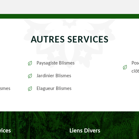
AUTRES SERVICES
Paysagiste Blismes
Pos
clô
Jardinier Blismes
ismes
Elagueur Blismes
vices
Liens Divers