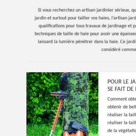
Si vous recherchez un artisan jardinier sérieux, q
jardin et surtout pour tailler vos haies, l’artisan jar
qualifications pour tous travaux de jardinage et p
techniques de taille de haie pour avoir une épaisseu
laissant la lumière pénétrer dans la haie. Ce jardi
considéré comme 
Hoerter Joseph Elagage 58
POUR LE JA
SE FAIT D
Entreprise taill
Comment obteni
obtenir de bell
Blismes 58120
réaliser la tai
réaliser la tai
de la végétati
Excellent jardinier à Blismes 58120, HJ Espa