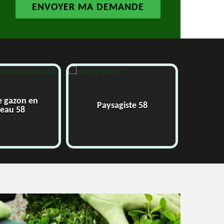
e gazon en
Paysagiste 58
J
leau 58