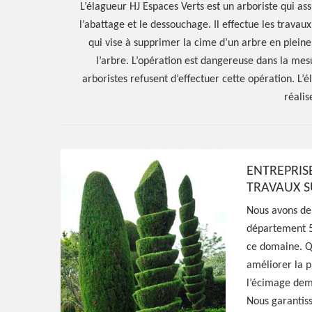
L’élagueur HJ Espaces Verts est un arboriste qui as
l’abattage et le dessouchage. Il effectue les travaux 
qui vise à supprimer la cime d’un arbre en plein
l’arbre. L’opération est dangereuse dans la mes
arboristes refusent d’effectuer cette opération. L’
réalis
ENTREPRIS
Hoerter Joseph Elagage 58
TRAVAUX S
Spécialiste en 
Nous avons de
département 5
ce domaine. Qu
Blismes 58120
améliorer la p
l’écimage dema
Nous garantiss
Paysagiste aguerri à Blismes 58120, HJ Espac