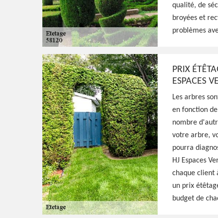
qualité, de sé
qualifié pour s'occuper de l'étêtage de vos 
broyées et rec
avec minutie, résultat irréprochable
problèmes ave
Voir Nos Realisations
Contactez-Nous!
PRIX ÉTÊT
ESPACES V
Les arbres son
en fonction de
nombre d'autr
votre arbre, v
pourra diagnos
HJ Espaces Ver
chaque client 
un prix étêtag
budget de cha