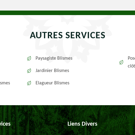
AUTRES SERVICES
Paysagiste Blismes
Pos
clô
Jardinier Blismes
ismes
Elagueur Blismes
vices
Liens Divers