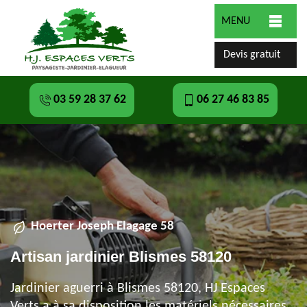
MENU
Devis gratuit
03 59 28 37 62
06 27 46 83 85
Hoerter Joseph Elagage 58
Artisan jardinier Blismes 58120
Jardinier aguerri à Blismes 58120, HJ Espaces
Verts a à sa disposition les matériels nécessaires