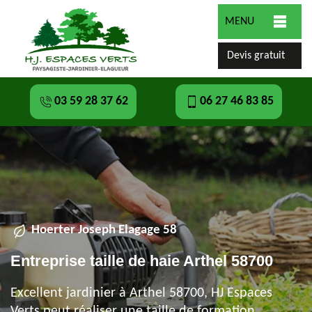
MENU
Devis gratuit
03 59 28 37 62
06 27 46 83 85
Hoerter Joseph Elagage 58
Entreprise taille de haie Arthel 58700
Excellent jardinier à Arthel 58700, HJ Espaces
Verts peut réaliser une taille de formation,