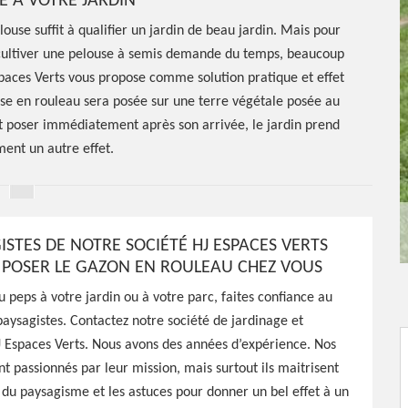
E À VOTRE JARDIN
louse suffit à qualifier un jardin de beau jardin. Mais pour
, cultiver une pelouse à semis demande du temps, beaucoup
Espaces Verts vous propose comme solution pratique et effet
se en rouleau sera posée sur une terre végétale posée au
aut poser immédiatement après son arrivée, le jardin prend
nt un autre effet.
ISTES DE NOTRE SOCIÉTÉ HJ ESPACES VERTS
 POSER LE GAZON EN ROULEAU CHEZ VOUS
e de gazon
 peps à votre jardin ou à votre parc, faites confiance au
paysagistes. Contactez notre société de jardinage et
el 58700
 Espaces Verts. Nous avons des années d’expérience. Nos
nt passionnés par leur mission, mais surtout ils maitrisent
 du paysagisme et les astuces pour donner un bel effet à un