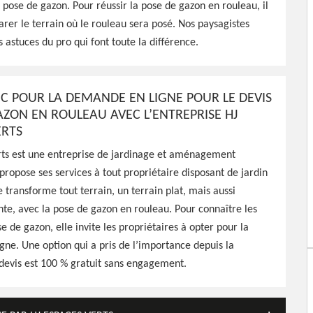
es Verts peut intervenir à
a pose de gazon. Pour réussir la pose de gazon en rouleau, il
hez vous pour s'occuper
arer le terrain où le rouleau sera posé. Nos paysagistes
travail de qualité
s astuces du pro qui font toute la différence.
C POUR LA DEMANDE EN LIGNE POUR LE DEVIS
AZON EN ROULEAU AVEC L’ENTREPRISE HJ
ERTS
rts est une entreprise de jardinage et aménagement
 propose ses services à tout propriétaire disposant de jardin
e transforme tout terrain, un terrain plat, mais aussi
nte, avec la pose de gazon en rouleau. Pour connaître les
e de gazon, elle invite les propriétaires à opter pour la
ne. Une option qui a pris de l’importance depuis la
devis est 100 % gratuit sans engagement.