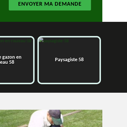
e gazon en
Paysagiste 58
J
leau 58