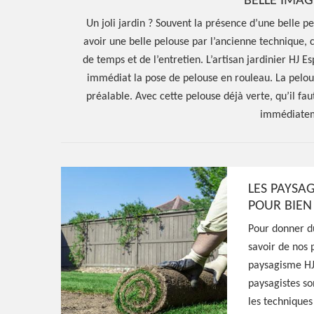
BELLE IMAG
Un joli jardin ? Souvent la présence d’une belle pe
avoir une belle pelouse par l’ancienne technique
de temps et de l’entretien. L’artisan jardinier HJ 
immédiat la pose de pelouse en rouleau. La pelou
préalable. Avec cette pelouse déjà verte, qu’il f
immédiateme
LES PAYSAG
Hoerter Joseph Elagage 58
POUR BIEN
Entreprise pos
Pour donner du
savoir de nos 
en rouleau Arth
paysagisme HJ
paysagistes so
les techniques