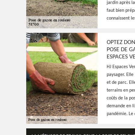
Excellent jardinier à Arthel 58700, HJ Espac
jardin après l
tout moment et se déplacer gratuitement c
faut bien prép
de la pose de gazon en rouleau, fournit un 
connaissent le
Voir Nos Realisations
Contactez-Nous!
OPTEZ DON
POSE DE G
ESPACES V
HJ Espaces Ve
paysager. Elle
et de parc. Ell
terrains en pe
coûts de la pos
demande en lig
pandémie. Le 