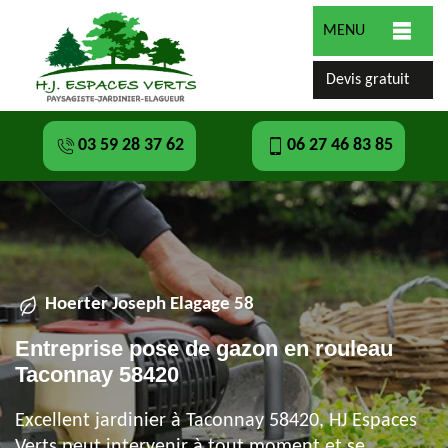
MENU
Devis gratuit
03 59 28 37 62
06 27 46 83 85
Hoerter Joseph Elagage 58
Entreprise pose de gazon en rouleau
Taconnay 58420
Excellent jardinier à Taconnay 58420, HJ Espaces
Verts peut intervenir à tout moment et se