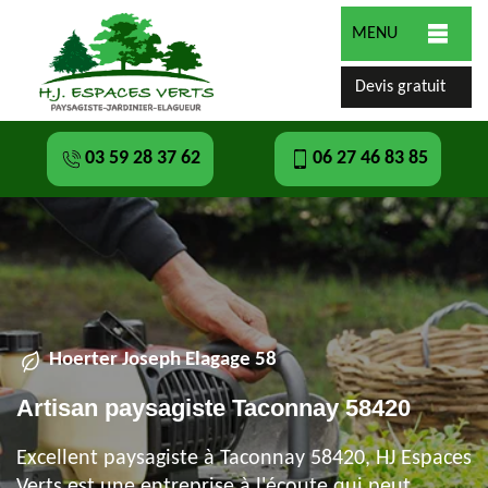
MENU
Devis gratuit
03 59 28 37 62
06 27 46 83 85
Hoerter Joseph Elagage 58
Artisan paysagiste Taconnay 58420
Excellent paysagiste à Taconnay 58420, HJ Espaces
Verts est une entreprise à l'écoute qui peut