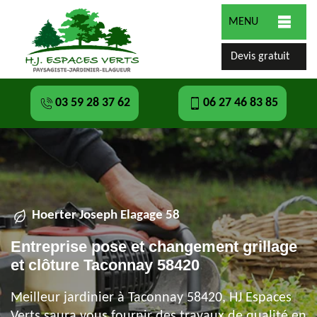
MENU
Devis gratuit
03 59 28 37 62
06 27 46 83 85
Hoerter Joseph Elagage 58
Entreprise pose et changement grillage
et clôture Taconnay 58420
Meilleur jardinier à Taconnay 58420, HJ Espaces
Verts saura vous fournir des travaux de qualité en