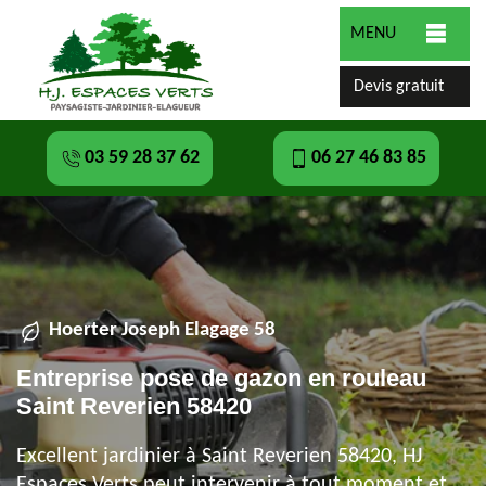
MENU
Devis gratuit
03 59 28 37 62
06 27 46 83 85
Hoerter Joseph Elagage 58
Entreprise pose de gazon en rouleau
Saint Reverien 58420
Excellent jardinier à Saint Reverien 58420, HJ
Espaces Verts peut intervenir à tout moment et