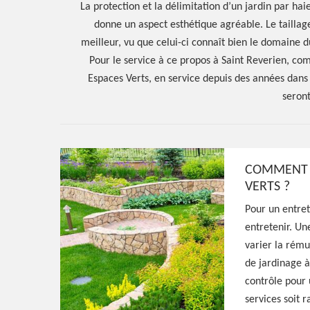
La protection et la délimitation d’un jardin par h
donne un aspect esthétique agréable. Le tailla
meilleur, vu que celui-ci connaît bien le domaine d
Pour le service à ce propos à Saint Reverien, co
Espaces Verts, en service depuis des années dans
seront
Hoerter Joseph Elagage 58
COMMENT SE
VERTS ?
Artisan paysagi
Pour un entret
entretenir. Un
Reverien 58420
varier la rému
de jardinage à
contrôle pour 
Excellent paysagiste à Saint Reverien 58420
services soit r
entreprise à l'écoute qui peut aménager vo