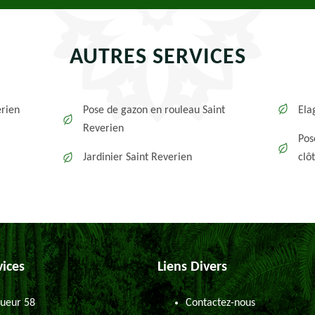
AUTRES SERVICES
erien
Pose de gazon en rouleau Saint
Ela
Reverien
Pos
Jardinier Saint Reverien
clô
vices
Liens Divers
ueur 58
Contactez-nous