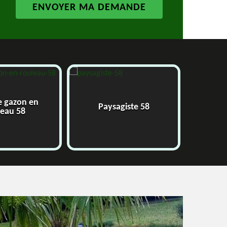
e gazon en
Paysagiste 58
J
leau 58