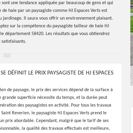
aie sont une tendance appliquée par beaucoup de gens et qui
ge de haie par un paysagiste comme HJ Espaces Verts est
u jardinage. Il saura vous offrir un environnement plaisant.
mptez sur la compétence du paysagiste tailleur de haie HJ
 le département 58420. Les résultats que vous obtiendrez
 satisfaisants.
 DÉFINIT LE PRIX PAYSAGISTE DE HJ ESPACES
ste Saint
ien de paysage, le prix des services dépend de la surface à
e grande superficie nécessite du temps, et la durée peut
nération des paysagistes en activité. Pour tous les travaux
 Saint Reverien, le paysagiste HJ Espaces Verts prend le
un prix abordable. Cependant, malgré que le tarif de ses
, HJ Espaces Verts est une
aisonnable, la qualité des travaux effectués est meilleure,
tre espace vert selon vos