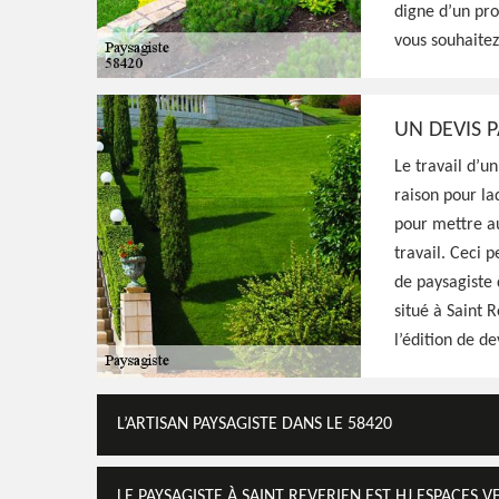
digne d’un pro
idées et exigences, prestation pas cher
vous souhaitez
Voir Nos Realisations
Contactez-Nous!
UN DEVIS P
Le travail d’un
raison pour la
pour mettre au
travail. Ceci p
de paysagiste 
situé à Saint R
l’édition de d
L’ARTISAN PAYSAGISTE DANS LE 58420
LE PAYSAGISTE À SAINT REVERIEN EST HJ ESPACES V