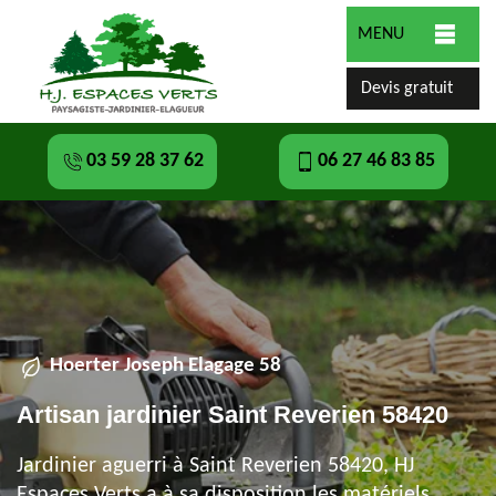
MENU
Devis gratuit
03 59 28 37 62
06 27 46 83 85
Hoerter Joseph Elagage 58
Artisan jardinier Saint Reverien 58420
Jardinier aguerri à Saint Reverien 58420, HJ
Espaces Verts a à sa disposition les matériels