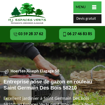
MENU
Devis gratuit
03 59 28 37 62
06 27 46 83 85
Hoerter Joseph Elagage 58
Entreprise pose de gazon en rouleau
Saint Germain Des Bois 58210
Excellent jardinier à Saint Germain Des Bois
58210, HJ Espaces Verts peut intervenir à tout