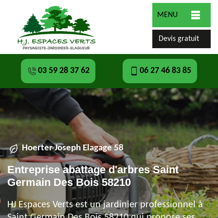
MENU
Devis gratuit
03 59 28 37 62
06 27 46 83 85
Hoerter Joseph Elagage 58
Entreprise abattage d'arbres Saint
Germain Des Bois 58210
HJ Espaces Verts est un jardinier professionnel à
Saint Germain Des Bois 58210 qui propose ses