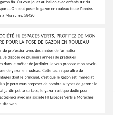
 gazon fin. Ou vous jouez au ballon avec enfants sur du
sport… On peut poser le gazon en rouleau toute l’année.
paces Verts peut intervenir
s à Moraches, 58420.
 chez vous pour s'occuper
travail de qualité
OCIÉTÉ HJ ESPACES VERTS, PROFITEZ DE MON
IRE POUR LA POSE DE GAZON EN ROULEAU
ier de profession avec des années de formation
e. Je dispose de plusieurs années de pratiques
es dans le métier de jardinier. Je vous propose mon savoir-
pose de gazon en rouleau. Cette technique offre de
ages dont le principal, c’est que le gazon est immédiat
 plus je peux vous proposer de nombreux types de gazon : le
ial jardin petite surface, le gazon rustique dédié pour
tactez-moi avec ma société HJ Espaces Verts à Moraches,
e site web.