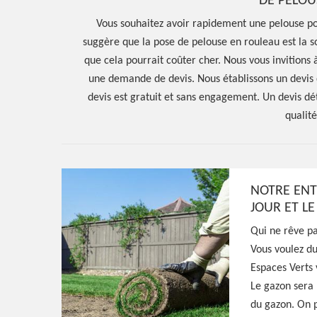
DE PELOU
Vous souhaitez avoir rapidement une pelouse po
suggère que la pose de pelouse en rouleau est la so
que cela pourrait coûter cher. Nous vous invitions
une demande de devis. Nous établissons un devis
devis est gratuit et sans engagement. Un devis dét
qualité
Hoerter Joseph Elagage 58
NOTRE ENT
JOUR ET L
Entreprise pos
Qui ne rêve pa
Vous voulez d
en rouleau Mor
Espaces Verts
Le gazon sera 
58420
du gazon. On p