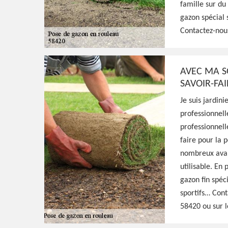
famille sur du
gazon spécial 
Excellent jardinier à Moraches 58420, HJ Es
Contactez-nou
à tout moment et se déplacer gratuitement
de la pose de gazon en rouleau, fournit un 
AVEC MA S
SAVOIR-FA
Voir Nos Realisations
Contactez-Nous!
Je suis jardin
professionnell
professionnell
faire pour la 
nombreux avant
utilisable. En
gazon fin spéc
sportifs… Con
58420 ou sur l