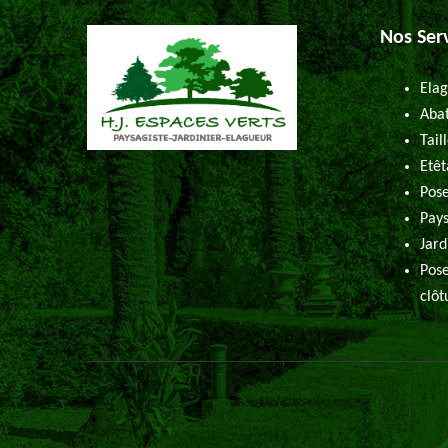
Nos Ser
Elag
Abat
Tail
Etêt
Pose
Pays
Jard
Pose
clôt