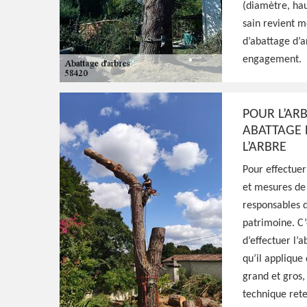
d'arbres Morac
(diamètre, hau
sain revient m
d’abattage d’ar
HJ Espaces Verts est un jardinier professi
engagement.
propose ses services pour s'occuper de l'ab
prends les précautions nécessaires pour ce 
POUR L’ARB
ABATTAGE 
Voir Nos Realisations
Contactez-Nous!
L’ARBRE
Pour effectuer
et mesures de 
responsables d
patrimoine. C’
d’effectuer l’a
qu’il applique 
grand et gros,
technique rete