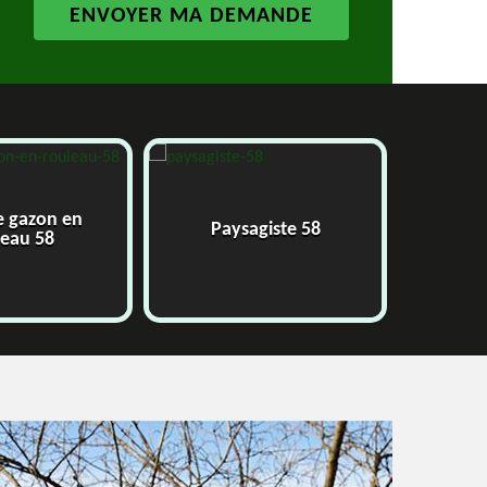
e gazon en
Paysagiste 58
J
leau 58