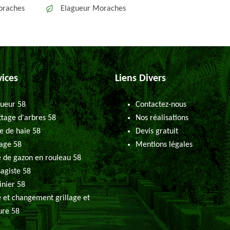
oraches
Elagueur Moraches
vices
Liens Divers
ueur 58
Contactez-nous
tage d'arbres 58
Nos réalisations
le de haie 58
Devis gratuit
age 58
Mentions légales
 de gazon en rouleau 58
agiste 58
inier 58
 et changement grillage et
ure 58