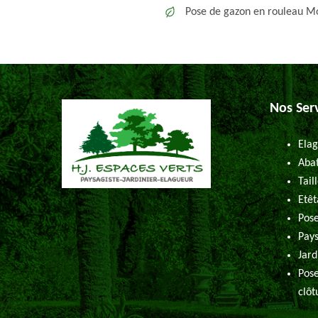
Pose de gazon en rouleau M
Nos Ser
Elag
Abat
Tail
Etêt
Pose
Pays
Jard
Pose
clôt