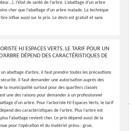
hes 58420
teur…), l’état de santé de l’arbre. L’abattage d’un arbre
oins cher que l’abattage d’un arbre malade. La technique
bre influe aussi sur le prix. Le devis est gratuit et sans
onnel à Moraches 58420 qui
attage de vos arbres,
faire
ORISTE HJ ESPACES VERTS, LE TARIF POUR UN
D’ARBRE DÉPEND DES CARACTÉRISTIQUES DE
 un abattage d’arbre, il faut prendre toutes les précautions
sécurité. Il faut demander une autorisation auprès des
e la municipalité surtout pour des quartiers classés
est une des raisons pour demander à un professionnel
battage d’un arbre. Pour l’arboriste HJ Espaces Verts, le tarif
dépend des caractéristiques de l’arbre. Plus l’arbre est
 plus l’abattage revient cher. Le prix dépend aussi de la
nue pour l’opération et du matériel prévu : grue,