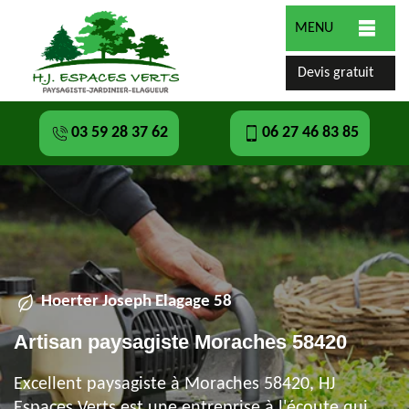
MENU
Devis gratuit
03 59 28 37 62
06 27 46 83 85
Hoerter Joseph Elagage 58
Artisan paysagiste Moraches 58420
Excellent paysagiste à Moraches 58420, HJ
Espaces Verts est une entreprise à l'écoute qui