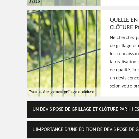
Meilleur jardinier à Parigny Les Vaux 58320
vous fournir des travaux de qualité en po
grillage et de clôture, travaux fiables et ef
QUELLE EN
convenus
CLÔTURE P
Ne cherchez pa
Voir Nos Realisations
Contactez-Nous!
de grillage et
les connaissan
la réalisation
de qualité, la
un devis conce
selon votre pr
UN DEVIS POSE DE GRILLAGE ET CLÔTURE PAR HJ E
L’IMPORTANCE D’UNE ÉDITION DE DEVIS POSE DE G