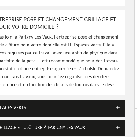
, HJ Espaces Verts saura
se et en changement de
fectués dans les délais
TREPRISE POSE ET CHANGEMENT GRILLAGE ET
OUR VOTRE DOMICILE ?
s loin, à Parigny Les Vaux, l’entreprise pose et changement
 de clôture pour votre domicile est HJ Espaces Verts. Elle a
ces requises par ce travail avec une aptitude physique dans
 parfaite de la pose. Il est recommandé que pour des travaux
 prestation d’une entreprise aguerrie est à choisir. Demandez
rnant vos travaux, vous pourriez organiser ces derniers
éférence et en fonction des détails de fournis dans le devis.
SPACES VERTS
RILLAGE ET CLÔTURE À PARIGNY LES VAUX