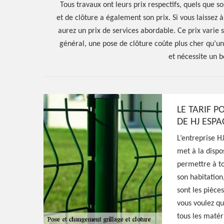
Tous travaux ont leurs prix respectifs, quels que 
et de clôture a également son prix. Si vous laissez 
aurez un prix de services abordable. Ce prix varie s
général, une pose de clôture coûte plus cher qu’u
et nécessite un 
Hoerter Joseph Elagage 58
Entreprise pose
LE TARIF 
DE HJ ESPA
changement gril
L’entreprise H
met à la dispo
clôture Parigny
permettre à to
son habitation
58320
sont les pièces
vous voulez que
tous les matéri