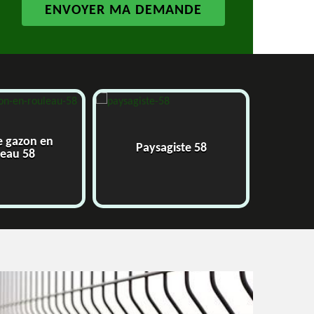
e gazon en
Paysagiste 58
J
leau 58