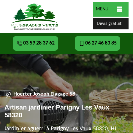
MENU
Devis gratuit
03 59 28 37 62
06 27 46 83 85
Hoerter Joseph Elagage 58
Artisan jardinier Parigny Les Vaux
58320
Jardinier aguerri à Parigny Les Vaux 58320, HJ